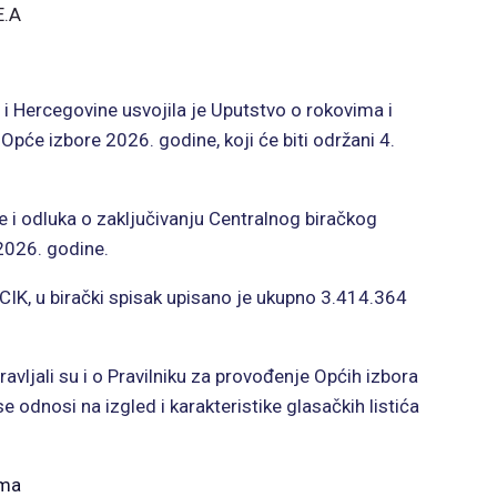
E.A
i Hercegovine usvojila je Uputstvo o rokovima i
 Opće izbore 2026. godine, koji će biti održani 4.
 i odluka o zaključivanju Centralnog biračkog
2026. godine.
IK, u birački spisak upisano je ukupno 3.414.364
avljali su i o Pravilniku za provođenje Općih izbora
e odnosi na izgled i karakteristike glasačkih listića
ima