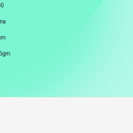
00
na
am
25gm