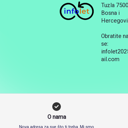
Tuzla 750
Bosna i
Hercegovi
Obratite n
se:
infolet20
ail.com
O nama
Nova adresa za sve što ti treba. Mi smo