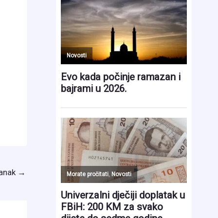
lanak
→