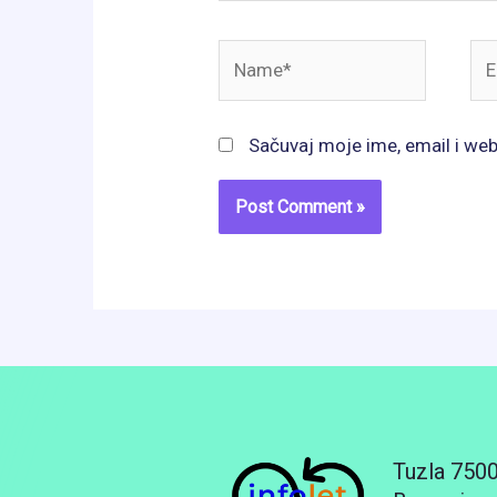
Name*
Ema
Sačuvaj moje ime, email i we
Tuzla 750