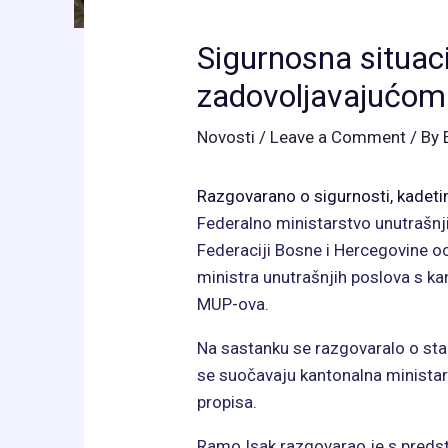
Sigurnosna situaci
zadovoljavajućom
Novosti
/
Leave a Comment
/ By
Razgovarano o sigurnosti, kadetim
Federalno ministarstvo unutrašnji
Federaciji Bosne i Hercegovine 
ministra unutrašnjih poslova s k
MUP-ova.
Na sastanku se razgovaralo o stan
se suočavaju kantonalna ministars
propisa.
Ramo Isak razgovarao je s preds