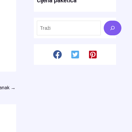
Search
lanak
→