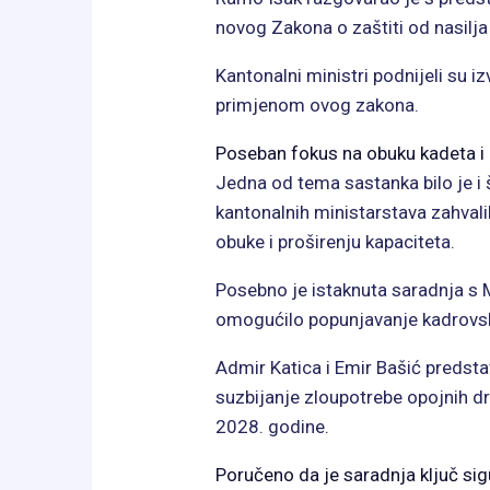
novog Zakona o zaštiti od nasilja 
Kantonalni ministri podnijeli su i
primjenom ovog zakona.
Poseban fokus na obuku kadeta i 
Jedna od tema sastanka bilo je i š
kantonalnih ministarstava zahvalil
obuke i proširenju kapaciteta.
Posebno je istaknuta saradnja s
omogućilo popunjavanje kadrovsk
Admir Katica i Emir Bašić predstav
suzbijanje zloupotrebe opojnih d
2028. godine.
Poručeno da je saradnja ključ sig