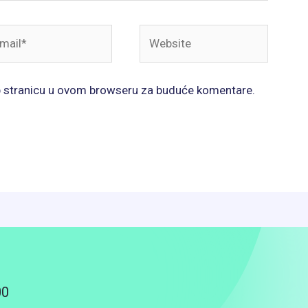
il*
Website
b stranicu u ovom browseru za buduće komentare.
00