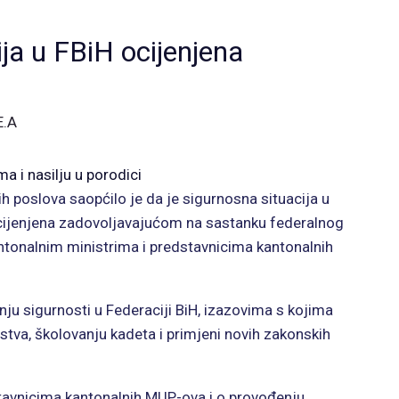
ja u FBiH ocijenjena
E.A
a i nasilju u porodici
h poslova saopćilo je da je sigurnosna situacija u
ocijenjena zadovoljavajućom na sastanku federalnog
antonalnim ministrima i predstavnicima kantonalnih
ju sigurnosti u Federaciji BiH, izazovima s kojima
tva, školovanju kadeta i primjeni novih zakonskih
tavnicima kantonalnih MUP-ova i o provođenju