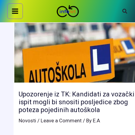
Skip
Sear
to
content
Upozorenje iz TK: Kandidati za vozački
ispit mogli bi snositi posljedice zbog
poteza pojedinih autoškola
Novosti
/
Leave a Comment
/ By
E.A