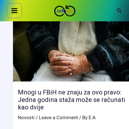
Skip
Sear
to
content
Mnogi u FBiH ne znaju za ovo pravo:
Jedna godina staža može se računati
kao dvije
Novosti
/
Leave a Comment
/ By
E.A