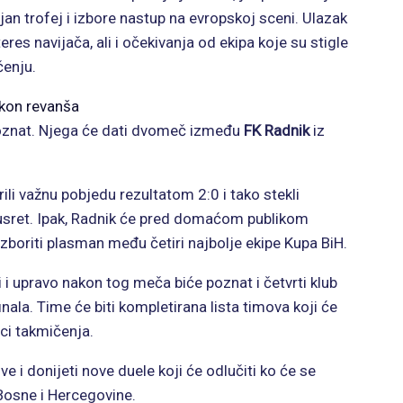
jan trofej i izbore nastup na evropskoj sceni. Ulazak
res navijača, ali i očekivanja od ekipa koje su stigle
čenju.
akon revanša
 poznat. Njega će dati dvomeč između
FK Radnik
iz
ili važnu pobjedu rezultatom 2:0 i tako stekli
usret. Ipak, Radnik će pred domaćom publikom
izboriti plasman među četiri najbolje ekipe Kupa BiH.
i i upravo nakon tog meča biće poznat i četvrti klub
inala. Time će biti kompletirana lista timova koji će
ici takmičenja.
ve i donijeti nove duele koji će odlučiti ko će se
Bosne i Hercegovine.