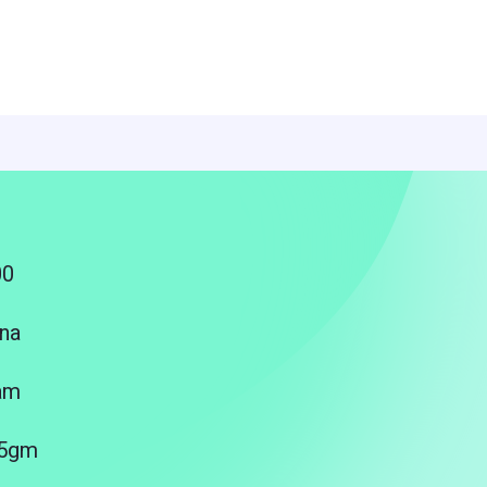
00
na
am
25gm