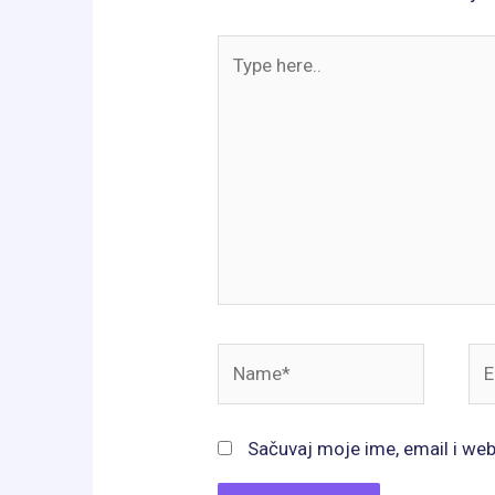
Type
here..
Name*
Ema
Sačuvaj moje ime, email i we