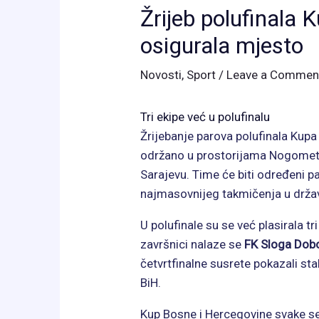
Žrijeb polufinala 
osigurala mjesto
Novosti
,
Sport
/
Leave a Commen
Tri ekipe već u polufinalu
Žrijebanje parova polufinala Ku
održano u prostorijama Nogomet
Sarajevu. Time će biti određeni par
najmasovnijeg takmičenja u držav
U polufinale su se već plasirala t
završnici nalaze se
FK Sloga Dob
četvrtfinalne susrete pokazali sta
BiH.
Kup Bosne i Hercegovine svake sez