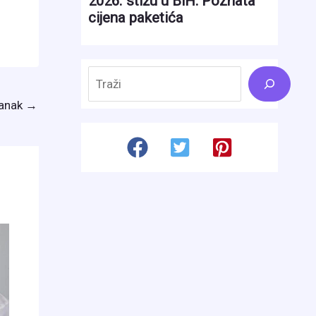
Search
lanak
→