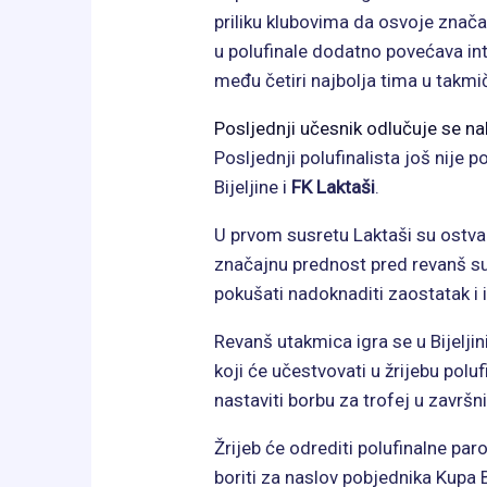
priliku klubovima da osvoje znača
u polufinale dodatno povećava inte
među četiri najbolja tima u takmi
Posljednji učesnik odlučuje se n
Posljednji polufinalista još nije
Bijeljine i
FK Laktaši
.
U prvom susretu Laktaši su ostvar
značajnu prednost pred revanš s
pokušati nadoknaditi zaostatak i 
Revanš utakmica igra se u Bijeljin
koji će učestvovati u žrijebu poluf
nastaviti borbu za trofej u završn
Žrijeb će odrediti polufinalne paro
boriti za naslov pobjednika Kupa 