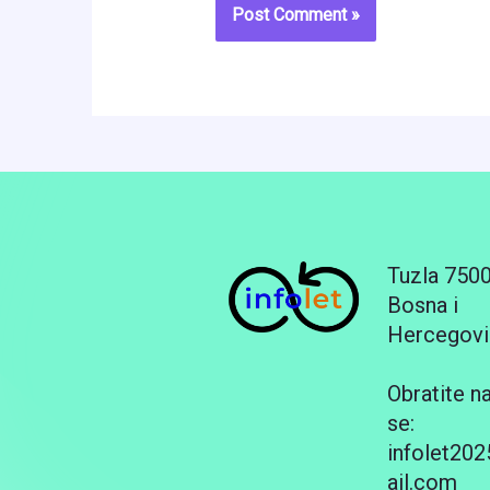
Tuzla 750
Bosna i
Hercegovi
Obratite n
se:
infolet20
ail.com