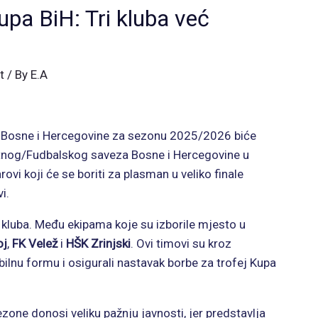
Kupa BiH: Tri kluba već
t
/ By
E.A
pa Bosne i Hercegovine za sezonu 2025/2026 biće
nog/Fudbalskog saveza Bosne i Hercegovine u
ovi koji će se boriti za plasman u veliko finale
i.
ri kluba. Među ekipama koje su izborile mjesto u
oj
,
FK Velež
i
HŠK Zrinjski
. Ovi timovi su kroz
bilnu formu i osigurali nastavak borbe za trofej Kupa
one donosi veliku pažnju javnosti, jer predstavlja