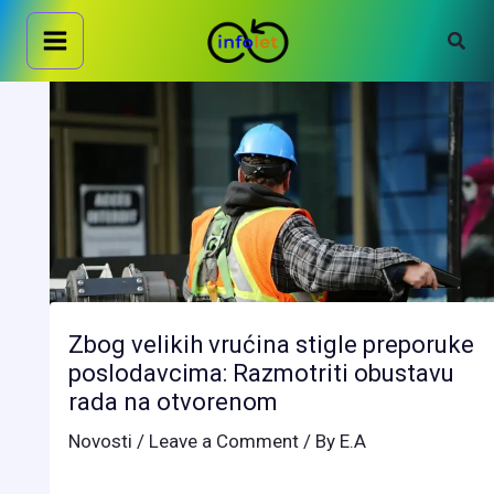
Skip
Sear
to
content
Zbog velikih vrućina stigle preporuke
poslodavcima: Razmotriti obustavu
rada na otvorenom
Novosti
/
Leave a Comment
/ By
E.A