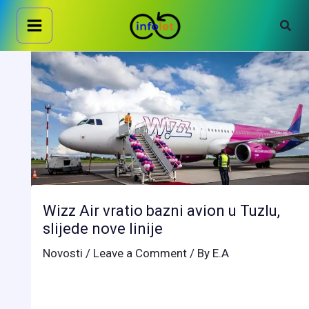
Skip
Sear
to
content
Wizz Air vratio bazni avion u Tuzlu,
slijede nove linije
Novosti
/
Leave a Comment
/ By
E.A