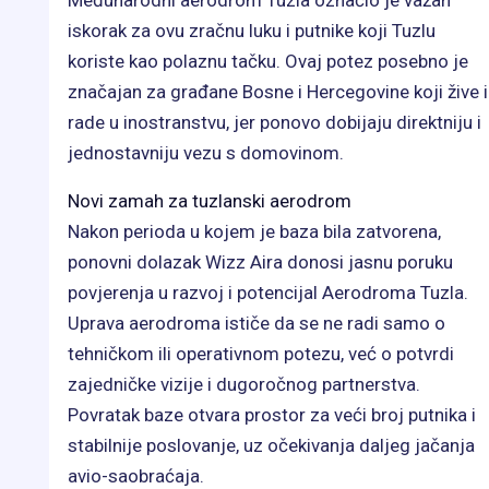
Međunarodni aerodrom Tuzla označio je važan
iskorak za ovu zračnu luku i putnike koji Tuzlu
koriste kao polaznu tačku. Ovaj potez posebno je
značajan za građane Bosne i Hercegovine koji žive i
rade u inostranstvu, jer ponovo dobijaju direktniju i
jednostavniju vezu s domovinom.
Novi zamah za tuzlanski aerodrom
Nakon perioda u kojem je baza bila zatvorena,
ponovni dolazak Wizz Aira donosi jasnu poruku
povjerenja u razvoj i potencijal Aerodroma Tuzla.
Uprava aerodroma ističe da se ne radi samo o
tehničkom ili operativnom potezu, već o potvrdi
zajedničke vizije i dugoročnog partnerstva.
Povratak baze otvara prostor za veći broj putnika i
stabilnije poslovanje, uz očekivanja daljeg jačanja
avio-saobraćaja.