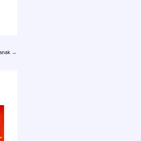
lanak
→