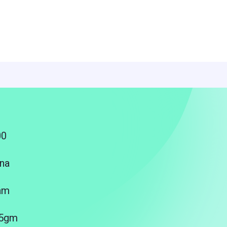
00
na
am
25gm