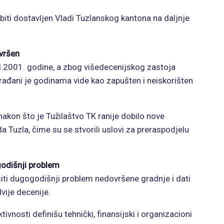
iti dostavljen Vladi Tuzlanskog kantona na daljnje
vršen
d 2001. godine, a zbog višedecenijskog zastoja
 Građani je godinama vide kao zapušten i neiskorišten
akon što je Tužilaštvo TK ranije dobilo nove
a Tuzla, čime su se stvorili uslovi za preraspodjelu
odišnji problem
šiti dugogodišnji problem nedovršene gradnje i dati
vije decenije.
ivnosti definišu tehnički, finansijski i organizacioni