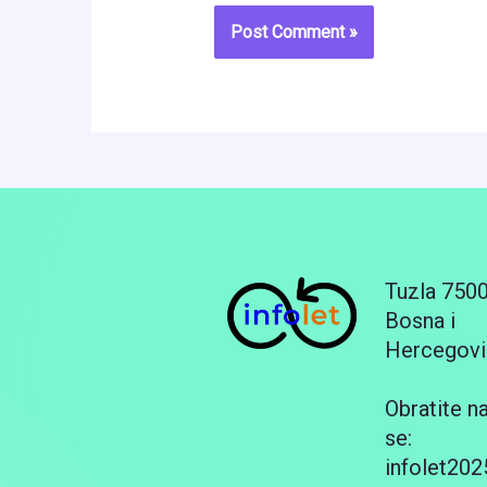
Tuzla 750
Bosna i
Hercegovi
Obratite n
se:
infolet20