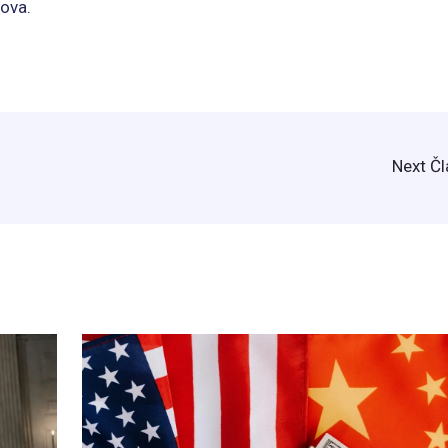
dova.
Next Č