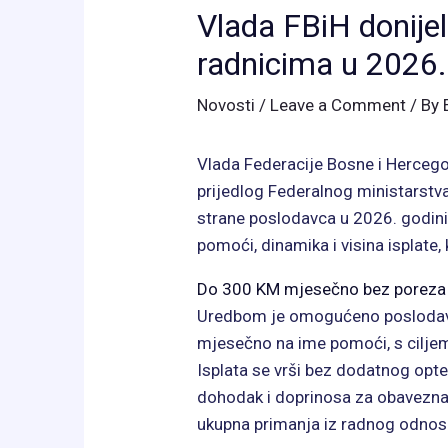
Vlada FBiH donijel
radnicima u 2026.
Novosti
/
Leave a Comment
/ By
Vlada Federacije Bosne i Hercegov
prijedlog Federalnog ministarstva
strane poslodavca u 2026. godin
pomoći, dinamika i visina isplate, 
Do 300 KM mjesečno bez poreza 
Uredbom je omogućeno poslodavc
mjesečno na ime pomoći, s ciljem
Isplata se vrši bez dodatnog opt
dohodak i doprinosa za obavezna 
ukupna primanja iz radnog odnos