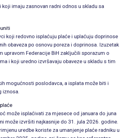
 koji imaju zasnovan radni odnos u skladu sa
uniti
i koji redovno isplaćuju plaće i uplaćuju doprinose
nih obaveza po osnovu poreza i doprinosa. Izuzetak
m upravom Federacije BiH zaključili sporazum o
ama i koji uredno izvršavaju obaveze u skladu s tim
kih mogućnosti poslodavca, a isplata može biti i
 iznosa.
 plaće
ć može isplaćivati za mjesece od januara do juna
ni može izvršiti najkasnije do 31. jula 2026. godine.
imjenu uredbe koriste za umanjenje plaće radniku u