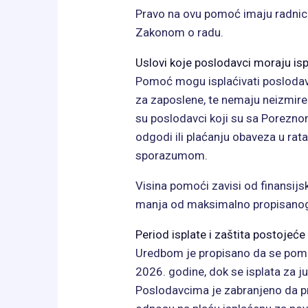
Pravo na ovu pomoć imaju radnici
Zakonom o radu.
Uslovi koje poslodavci moraju isp
Pomoć mogu isplaćivati poslodavc
za zaposlene, te nemaju neizmire
su poslodavci koji su sa Porezno
odgodi ili plaćanju obaveza u rat
sporazumom.
Visina pomoći zavisi od finansijs
manja od maksimalno propisanog
Period isplate i zaštita postojeće
Uredbom je propisano da se pomo
2026. godine, dok se isplata za ju
Poslodavcima je zabranjeno da pr