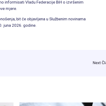
no informisati Vladu Federacije BiH o izvršenim
ove mjere.
ošenja, bit će objavljena u Službenim novinama
30. juna 2026. godine.
Next Č