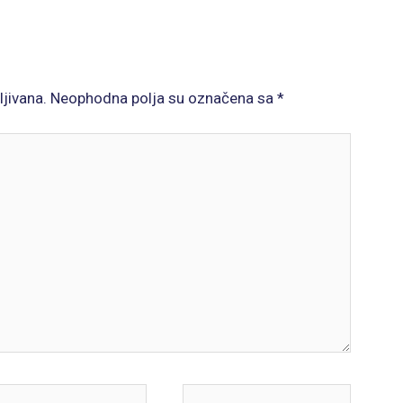
ljivana.
Neophodna polja su označena sa
*
il*
Website