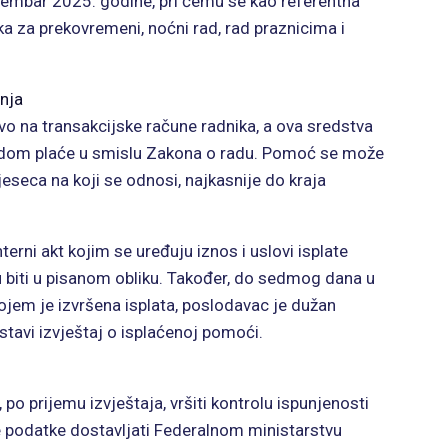
embar 2025. godine, pri čemu se kao referentna
 za prekovremeni, noćni rad, rad praznicima i
anja
ivo na transakcijske račune radnika, a ova sredstva
adom plaće u smislu Zakona o radu. Pomoć se može
jeseca na koji se odnosi, najkasnije do kraja
terni akt kojim se uređuju iznos i uslovi isplate
u biti u pisanom obliku. Također, do sedmog dana u
jem je izvršena isplata, poslodavac je dužan
stavi izvještaj o isplaćenoj pomoći.
po prijemu izvještaja, vršiti kontrolu ispunjenosti
e podatke dostavljati Federalnom ministarstvu