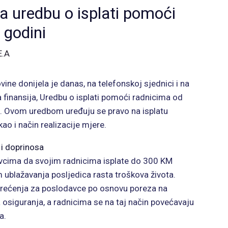
a uredbu o isplati pomoći
 godini
E.A
ine donijela je danas, na telefonskoj sjednici i na
 finansija, Uredbu o isplati pomoći radnicima od
i. Ovom uredbom uređuju se pravo na isplatu
kao i način realizacije mjere.
i doprinosa
ima da svojim radnicima isplate do 300 KM
 ublažavanja posljedica rasta troškova života.
erećenja za poslodavce po osnovu poreza na
osiguranja, a radnicima se na taj način povećavaju
a.