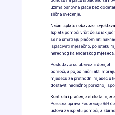
odnosu na plaću isplaćenu za nov
uzima osnovna plaća bez dodataka
slična uvećanja.
Način isplate i obaveze izvještav
Isplata pomoći vršit će se isključ
se ne smatraju plaćom niti nakn
isplaćivati mjesečno, po isteku m
narednog kalendarskog mjeseca.
Poslodavci su obavezni donijeti in
pomoći, a pojedinačni akti moraj
mjesecu za prethodni mjesec u ko
dostaviti nadležnoj poreznoj ispo
Kontrola i praćenje efekata mjere
Porezna uprava Federacije BiH će, 
uslova za isplatu pomoći, a zbirn