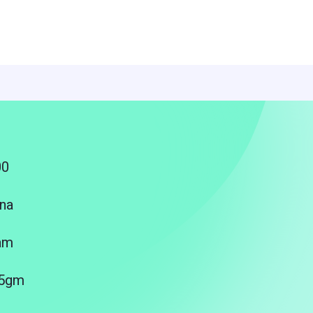
00
na
am
25gm