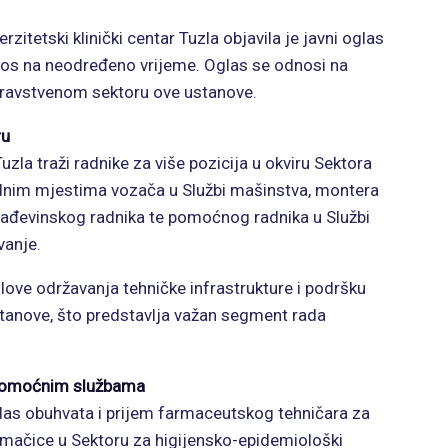
itetski klinički centar Tuzla objavila je javni oglas
dnos na neodređeno vrijeme. Oglas se odnosi na
zdravstvenom sektoru ove ustanove.
ru
la traži radnike za više pozicija u okviru Sektora
radnim mjestima vozača u Službi mašinstva, montera
rađevinskog radnika te pomoćnog radnika u Službi
vanje.
ove održavanja tehničke infrastrukture i podršku
anove, što predstavlja važan segment rada
 pomoćnim službama
glas obuhvata i prijem farmaceutskog tehničara za
remačice u Sektoru za higijensko-epidemiološki