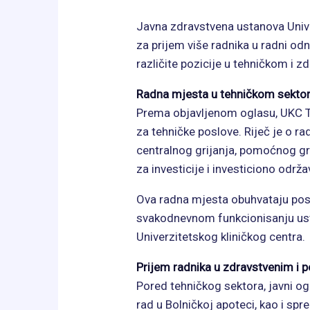
Javna zdravstvena ustanova Univerz
za prijem više radnika u radni o
različite pozicije u tehničkom i 
Radna mjesta u tehničkom sekto
Prema objavljenom oglasu, UKC Tuz
za tehničke poslove. Riječ je o 
centralnog grijanja, pomoćnog g
za investicije i investiciono održa
Ova radna mjesta obuhvataju posl
svakodnevnom funkcionisanju ust
Univerzitetskog kliničkog centra.
Prijem radnika u zdravstvenim i
Pored tehničkog sektora, javni o
rad u Bolničkoj apoteci, kao i sp