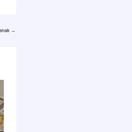
lanak
→