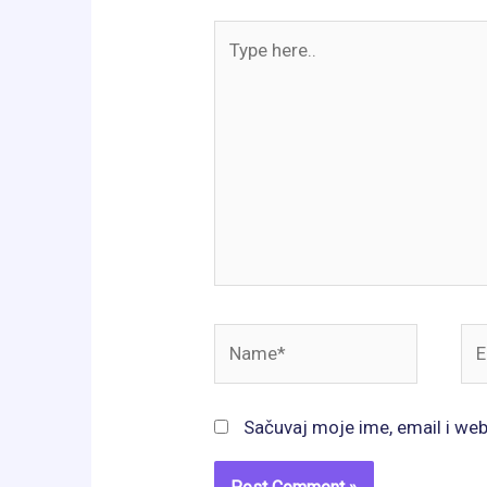
Type
here..
Name*
Ema
Sačuvaj moje ime, email i we