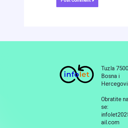
Tuzla 750
Bosna i
Hercegovi
Obratite n
se:
infolet20
ail.com