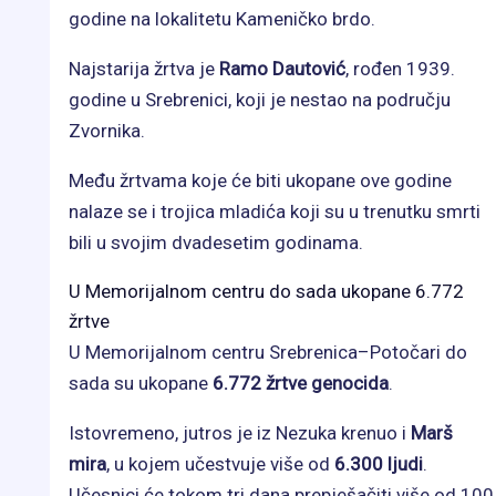
godine na lokalitetu Kameničko brdo.
Najstarija žrtva je
Ramo Dautović
, rođen 1939.
godine u Srebrenici, koji je nestao na području
Zvornika.
Među žrtvama koje će biti ukopane ove godine
nalaze se i trojica mladića koji su u trenutku smrti
bili u svojim dvadesetim godinama.
U Memorijalnom centru do sada ukopane 6.772
žrtve
U Memorijalnom centru Srebrenica–Potočari do
sada su ukopane
6.772 žrtve genocida
.
Istovremeno, jutros je iz Nezuka krenuo i
Marš
mira
, u kojem učestvuje više od
6.300 ljudi
.
Učesnici će tokom tri dana prepješačiti više od 100