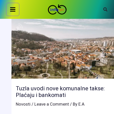
Skip
Sear
to
content
Tuzla uvodi nove komunalne takse:
Plaćaju i bankomati
Novosti
/
Leave a Comment
/ By
E.A