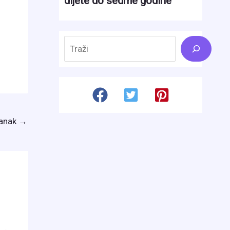
Search
lanak
→