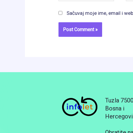
Sačuvaj moje ime, email i we
Tuzla 750
Bosna i
Hercegovi
Obratite n