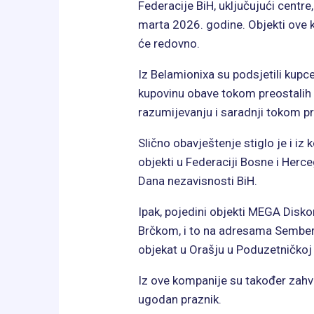
Federacije BiH, uključujući centre,
marta 2026. godine. Objekti ove k
će redovno.
Iz Belamionixa su podsjetili kupc
kupovinu obave tokom preostalih 
razumijevanju i saradnji tokom p
Slično obavještenje stiglo je i i
objekti u Federaciji Bosne i Herc
Dana nezavisnosti BiH.
Ipak, pojedini objekti MEGA Diskon
Brčkom, i to na adresama Sembers
objekat u Orašju u Poduzetničkoj 
Iz ove kompanije su također zahva
ugodan praznik.