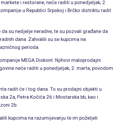
 markete i restorane, neće raditi u ponedjeljak, 2.
ompanije u Republici Srpskoj i Brčko distriktu radit
e da su nedjelje neradne, te su pozvali građane da
radnih dana. Zahvalili su se kupcima na
razničnog perioda.
z kompanije MEGA Diskont. Njihovi maloprodajni
egovine neće raditi u ponedjeljak, 2. marta, povodom
ta radit će i tog dana. To su prodajni objekti u
ka 2a, Petra Kočića 26 i Mostarska bb, kao i
zoni 2b.
lili kupcima na razumijevanju te im poželjeli