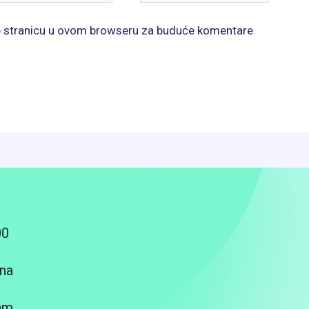
b stranicu u ovom browseru za buduće komentare.
00
na
am