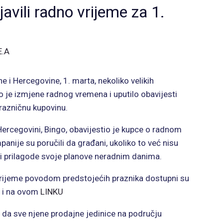
javili radno vrijeme za 1.
E.A
i Hercegovine, 1. marta, nekoliko velikih
lo je izmjene radnog vremena i uputilo obavijesti
razničnu kupovinu.
 Hercegovini, Bingo, obavijestio je kupce o radnom
anije su poručili da građani, ukoliko to već nisu
u i prilagode svoje planove neradnim danima.
 vrijeme povodom predstojećih praznika dostupni su
 i na ovom
LINKU
 da sve njene prodajne jedinice na području