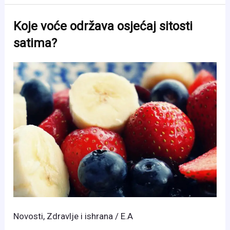
punom
rodu:
Koje voće održava osjećaj sitosti
Visoki
satima?
prinosi,
stabilna
cijena
i
sve
veći
interes
uzgajivača
Novosti
,
Zdravlje i ishrana
/
E.A