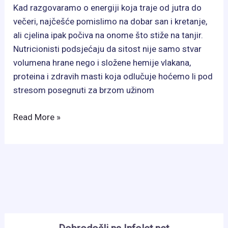
Kad razgovaramo o energiji koja traje od jutra do
večeri, najčešće pomislimo na dobar san i kretanje,
ali cjelina ipak počiva na onome što stiže na tanjir.
Nutricionisti podsjećaju da sitost nije samo stvar
volumena hrane nego i složene hemije vlakana,
proteina i zdravih masti koja odlučuje hoćemo li pod
stresom posegnuti za brzom užinom
Koje
Read More »
voće
održava
osjećaj
sitosti
satima?