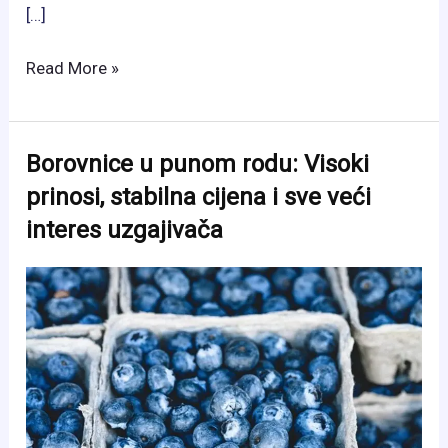
[…]
Najsočniji
Read More »
muffini
s
borovnicama:
Borovnice u punom rodu: Visoki
Recept
prinosi, stabilna cijena i sve veći
koji
interes uzgajivača
svi
vole