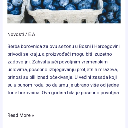
Novosti
/
E.A
Berba borovnica za ovu sezonu u Bosni i Hercegovini
privodi se kraju, a proizvođači mogu biti izuzetno
zadovoljni. Zahvaljujući povoljnim vremenskim
uslovima, posebno izbjegavanju proljetnih mrazeva,
prinosi su bili iznad očekivanja. U većini zasada koji
su u punom rodu, po dulumu je ubrano više od jedne
tone borovnica. Ova godina bila je posebno povoljna
i
Borovnice
Read More »
u