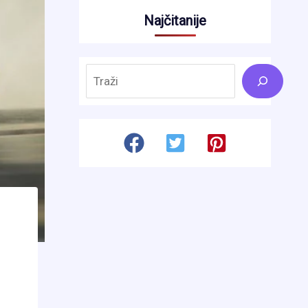
Najčitanije
Search