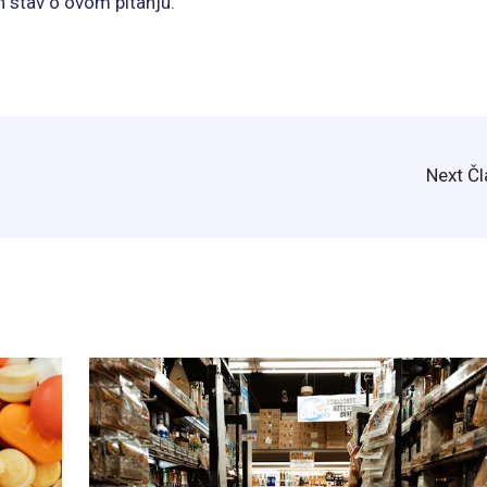
n stav o ovom pitanju.
Next Č