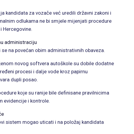
ja kandidata za vozače već uredili državni zakoni i
tonalnim odlukama ne bi smjele mijenjati procedure
 i Hercegovine.
u administraciju
 se na povećan obim administrativnih obaveza.
jenom novog softvera autoškole su dobile dodatne
ređeni procesi i dalje vode kroz papirnu
tvara dupli posao.
edure koje su ranije bile definisane pravilnicima
 evidencije i kontrole.
če
vi sistem mogao uticati i na položaj kandidata