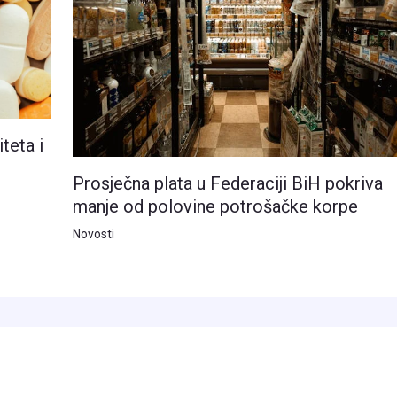
teta i
Prosječna plata u Federaciji BiH pokriva
manje od polovine potrošačke korpe
Novosti