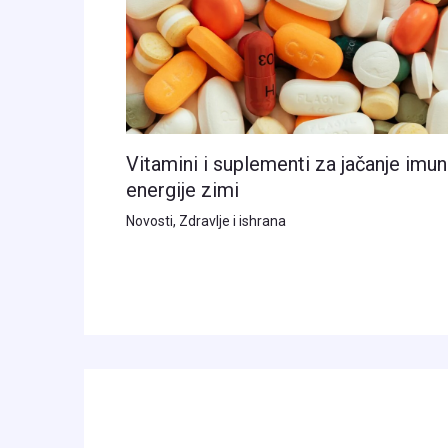
Vitamini i suplementi za jačanje imuni
energije zimi
Novosti
,
Zdravlje i ishrana