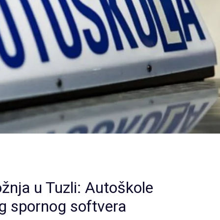
žnja u Tuzli: Autoškole
og spornog softvera