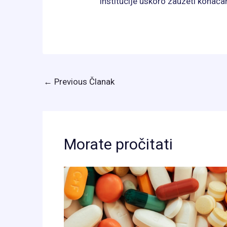
institucije uskoro zauzeti konača
←
Previous Članak
Morate pročitati