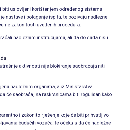
li biti uslovljeni korištenjem određenog sistema
je nastave i polaganje ispita, te pozivaju nadležne
čenje zakonitosti uvedenih procedura.
ćali nadležnim institucijama, ali da do sada nisu
ada
utrašnje aktivnosti nije blokiranje saobraćaja niti
ljena nadležnim organima, a iz Ministarstva
da će saobraćaj na raskrsnicama biti regulisan kako
.
rentno i zakonito rješenje koje će biti prihvatljivo
javanja budućih vozača, te očekuju da će nadležne