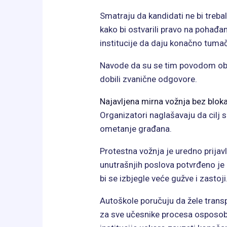
Smatraju da kandidati ne bi treba
kako bi ostvarili pravo na pohađan
institucije da daju konačno tuma
Navode da su se tim povodom obra
dobili zvanične odgovore.
Najavljena mirna vožnja bez blok
Organizatori naglašavaju da cilj s
ometanje građana.
Protestna vožnja je uredno prijav
unutrašnjih poslova potvrđeno je 
bi se izbjegle veće gužve i zastoji
Autoškole poručuju da žele transpa
za sve učesnike procesa osposobl