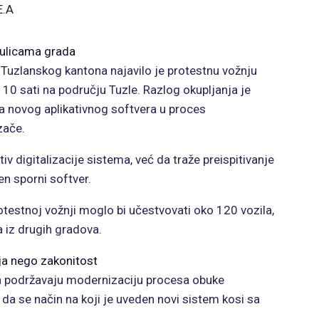
E.A
 ulicama grada
 Tuzlanskog kantona najavilo je protestnu vožnju
 10 sati na području Tuzle. Razlog okupljanja je
 novog aplikativnog softvera u proces
zače.
iv digitalizacije sistema, već da traže preispitivanje
n sporni softver.
testnoj vožnji moglo bi učestvovati oko 120 vozila,
a iz drugih gradova.
ija nego zakonitost
a podržavaju modernizaciju procesa obuke
 da se način na koji je uveden novi sistem kosi sa