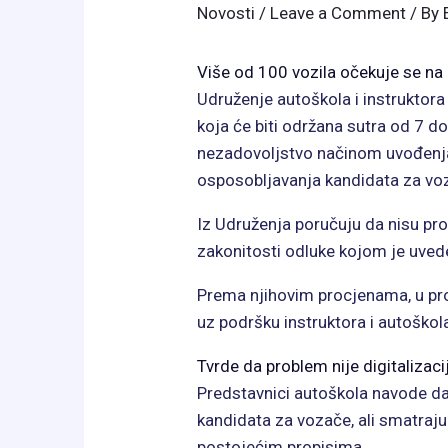
Novosti
/
Leave a Comment
/ By
Više od 100 vozila očekuje se na
Udruženje autoškola i instruktora
koja će biti održana sutra od 7 do
nezadovoljstvo načinom uvođenja
osposobljavanja kandidata za vo
Iz Udruženja poručuju da nisu prot
zakonitosti odluke kojom je uvede
Prema njihovim procjenama, u pro
uz podršku instruktora i autoškol
Tvrde da problem nije digitalizac
Predstavnici autoškola navode d
kandidata za vozače, ali smatraju
postojećim propisima.