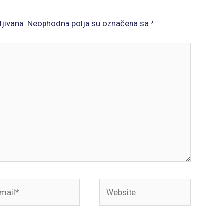
ljivana.
Neophodna polja su označena sa
*
il*
Website