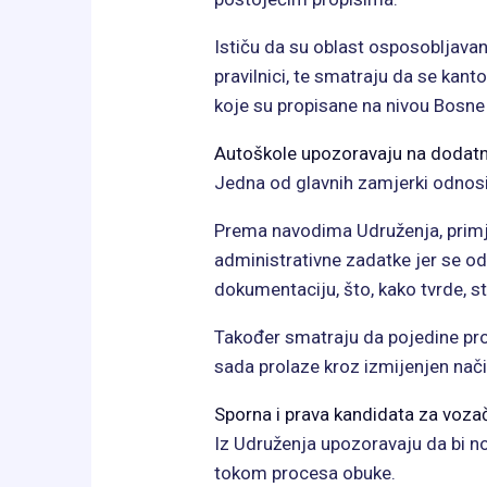
Ističu da su oblast osposobljavan
pravilnici, te smatraju da se kan
koje su propisane na nivou Bosne
Autoškole upozoravaju na dodatn
Jedna od glavnih zamjerki odnosi
Prema navodima Udruženja, prim
administrativne zadatke jer se od
dokumentaciju, što, kako tvrde, s
Također smatraju da pojedine proc
sada prolaze kroz izmijenjen način
Sporna i prava kandidata za voza
Iz Udruženja upozoravaju da bi no
tokom procesa obuke.