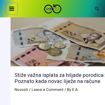
Skip
Sear
to
content
Stiže važna isplata za hiljade porodica:
Poznato kada novac liježe na račune
Novosti
/
Leave a Comment
/ By
E.A