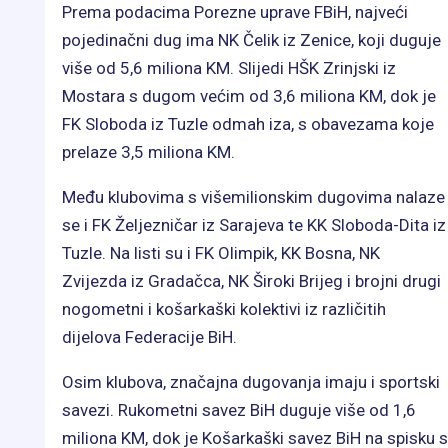
Prema podacima Porezne uprave FBiH, najveći
pojedinačni dug ima NK Čelik iz Zenice, koji duguje
više od 5,6 miliona KM. Slijedi HŠK Zrinjski iz
Mostara s dugom većim od 3,6 miliona KM, dok je
FK Sloboda iz Tuzle odmah iza, s obavezama koje
prelaze 3,5 miliona KM.
Među klubovima s višemilionskim dugovima nalaze
se i FK Željezničar iz Sarajeva te KK Sloboda-Dita iz
Tuzle. Na listi su i FK Olimpik, KK Bosna, NK
Zvijezda iz Gradačca, NK Široki Brijeg i brojni drugi
nogometni i košarkaški kolektivi iz različitih
dijelova Federacije BiH.
Osim klubova, značajna dugovanja imaju i sportski
savezi. Rukometni savez BiH duguje više od 1,6
miliona KM, dok je Košarkaški savez BiH na spisku s