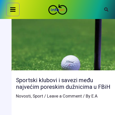
Skip
Sear
to
content
Sportski klubovi i savezi među
najvećim poreskim dužnicima u FBiH
Novosti
,
Sport
/
Leave a Comment
/ By
E.A