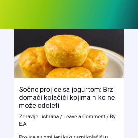
Sočne projice sa jogurtom: Brzi
domaći kolačići kojima niko ne
može odoleti
Zdravlje i ishrana
/
Leave a Comment
/ By
E.A
Projice su omiljeni kukuruzni kolačići u