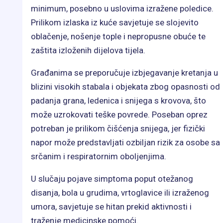
minimum, posebno u uslovima izražene poledice.
Prilikom izlaska iz kuće savjetuje se slojevito
oblačenje, nošenje tople i nepropusne obuće te
zaštita izloženih dijelova tijela.
Građanima se preporučuje izbjegavanje kretanja u
blizini visokih stabala i objekata zbog opasnosti od
padanja grana, ledenica i snijega s krovova, što
može uzrokovati teške povrede. Poseban oprez
potreban je prilikom čišćenja snijega, jer fizički
napor može predstavljati ozbiljan rizik za osobe sa
srčanim i respiratornim oboljenjima.
U slučaju pojave simptoma poput otežanog
disanja, bola u grudima, vrtoglavice ili izraženog
umora, savjetuje se hitan prekid aktivnosti i
traženje medicinske pomoći.