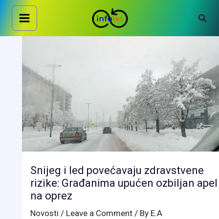
Skip
Sear
to
content
Snijeg i led povećavaju zdravstvene
rizike: Građanima upućen ozbiljan apel
na oprez
Novosti
/
Leave a Comment
/ By
E.A