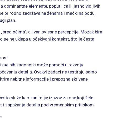
a dominantne elemente, poput lica ili jasno vidljivih
se prirodno zadržava na ženama i mački na podu,
ugi plan.
„pred očima“, ali van svjesne percepcije. Mozak bira
o se ne uklapa u očekivani kontekst, što je česta
nost
vizuelnih zagonetki može pomoći u razvoju
uočavanju detalja. Ovakvi zadaci ne testiraju samo
ltrira nebitne informacije i prepozna skrivene
esto služe kao zanimljiv izazov za one koji žele
nost zapažanja detalja pod vremenskim pritiskom.
E