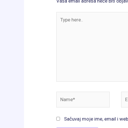
Vaša email adresa neće biti objav
Type
here..
Name*
Ema
Sačuvaj moje ime, email i we