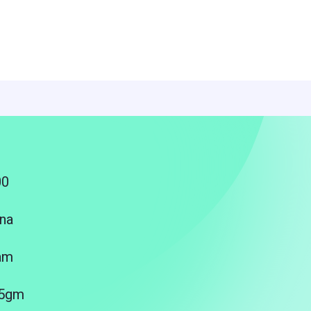
00
na
am
25gm