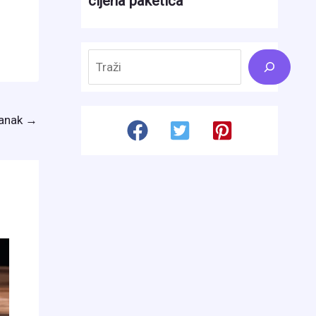
Search
lanak
→