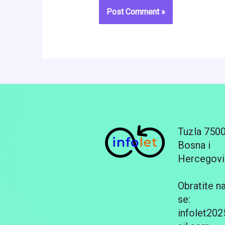
Tuzla 750
Bosna i
Hercegovi
Obratite n
se:
infolet20