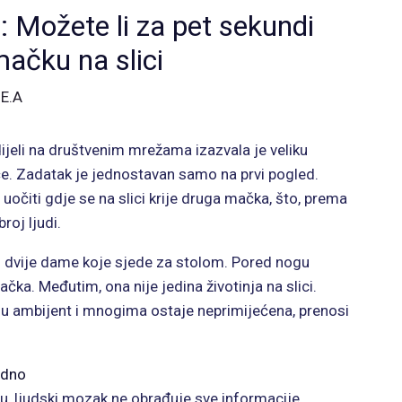
u: Možete li za pet sekundi
mačku na slici
y
E.A
dijeli na društvenim mrežama izazvala je veliku
če. Zadatak je jednostavan samo na prvi pogled.
uočiti gdje se na slici krije druga mačka, što, prema
roj ljudi.
su dvije dame koje sjede za stolom. Pored nogu
ačka. Međutim, ona nije jedina životinja na slici.
 u ambijent i mnogima ostaje neprimijećena, prenosi
edno
iku, ljudski mozak ne obrađuje sve informacije