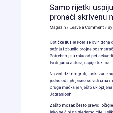
Samo rijetki uspij
pronaći skrivenu 
Magazin
/
Leave a Comment
/ B
Optička iluzija koja se ovih dana 
pažnju i zbunila brojne posmatra
Potrebno je u roku od pet sekundi 
tvrdnjama autora, uspije tek mali b
Na vintidž fotografiji prikazane 
jedne od njih jasno se vidi crna m
Druga mačka je vješto uklopljena
Jagranjosh.
Zašto mozak često previdi očigl
Iako se čini da gledamo cijelu sl