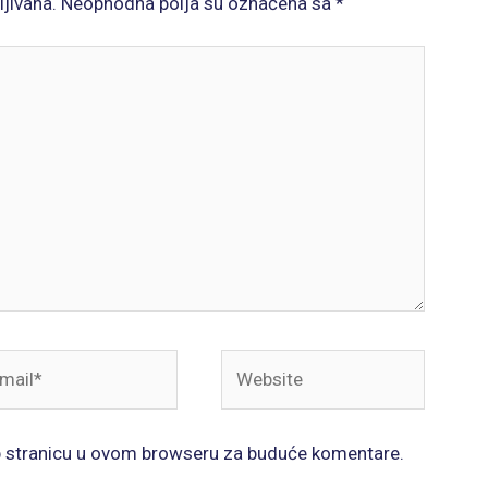
ljivana.
Neophodna polja su označena sa
*
il*
Website
b stranicu u ovom browseru za buduće komentare.