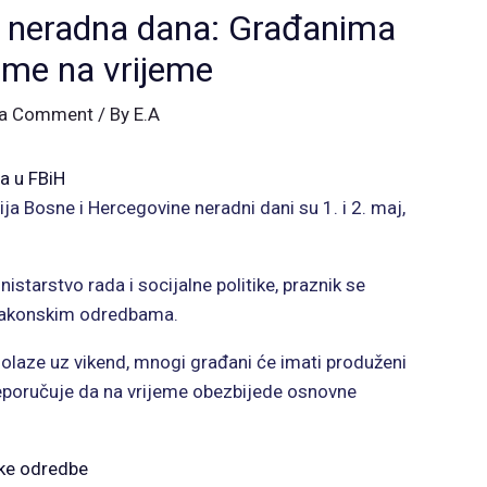
ri neradna dana: Građanima
reme na vrijeme
 a Comment
/ By
E.A
a u FBiH
a Bosne i Hercegovine neradni dani su 1. i 2. maj,
starstvo rada i socijalne politike, praznik se
 zakonskim odredbama.
dolaze uz vikend, mnogi građani će imati produženi
eporučuje da na vrijeme obezbijede osnovne
ke odredbe