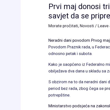
Prvi maj donosi t
savjet da se prip
Morate pročitati
,
Novosti
/
Leave
Neradni dani povodom Prvog maj
Povodom Praznik rada, u Federacij
odnosno petak i subota.
Kako je saopćeno iz Federalno mini
obilježava dva dana u skladu sa
S obzirom na to da neradni dani 
period bez rada, zbog čega se pr
potrepštine.
Ministarstvo podsjeća na zakons