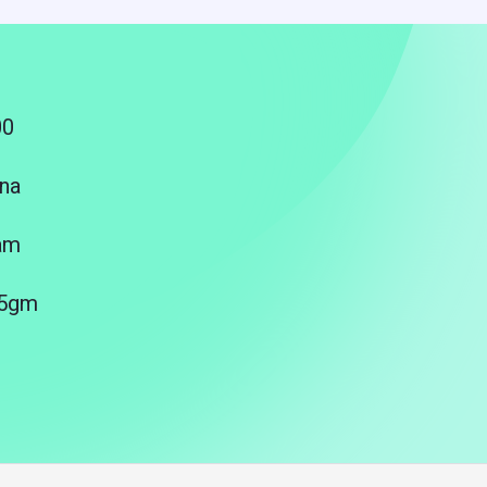
00
na
am
25gm