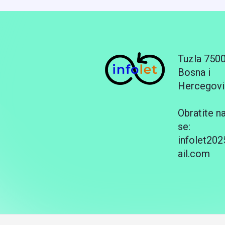
Tuzla 750
Bosna i
Hercegovi
Obratite n
se:
infolet20
ail.com