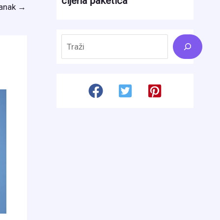
lanak
→
Search