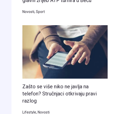
glavni žrijeb ATP turnira u Beču
Novosti
,
Sport
Zašto se više niko ne javlja na
telefon? Stručnjaci otkrivaju pravi
razlog
Lifestyle
,
Novosti