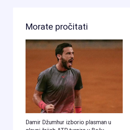
Morate pročitati
Damir Džumhur izborio plasman u