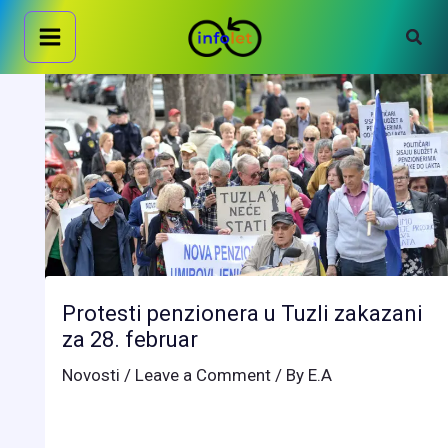
Skip
Sear
to
content
Protesti penzionera u Tuzli zakazani
za 28. februar
Novosti
/
Leave a Comment
/ By
E.A