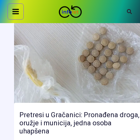
Skip
Sear
to
content
Pretresi u Gračanici: Pronađena droga,
oružje i municija, jedna osoba
uhapšena