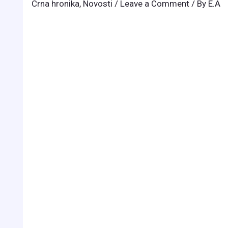
Crna hronika
,
Novosti
/
Leave a Comment
/ By
E.A