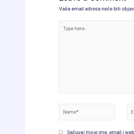
Vaša email adresa neće biti objav
Type
here..
Name*
Ema
Sačuvaj moje ime, email i we