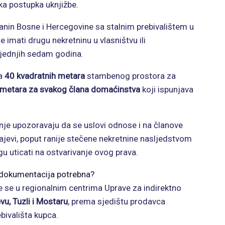
ka postupka uknjižbe.
janin Bosne i Hercegovine sa stalnim prebivalištem u
e imati drugu nekretninu u vlasništvu ili
sljednjih sedam godina.
za
40 kvadratnih metara
stambenog prostora za
 metara za svakog člana domaćinstva
koji ispunjava
nje upozoravaju da se uslovi odnose i na članove
ajevi, poput ranije stečene nekretnine nasljedstvom
gu uticati na ostvarivanje ovog prava.
e dokumentacija potrebna?
 se u regionalnim centrima Uprave za indirektno
vu, Tuzli i Mostaru
, prema sjedištu prodavca
bivališta kupca.