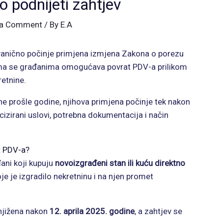
o podnijeti zahtjev
 a Comment
/ By
E.A
vanično počinje primjena izmjena Zakona o porezu
ima se građanima omogućava povrat PDV-a prilikom
etnine.
e prošle godine, njihova primjena počinje tek nakon
cizirani uslovi, potrebna dokumentacija i način
t PDV-a?
ani koji kupuju
novoizgrađeni stan ili kuću direktno
je je izgradilo nekretninu i na njen promet
knjižena nakon
12. aprila 2025. godine
, a zahtjev se