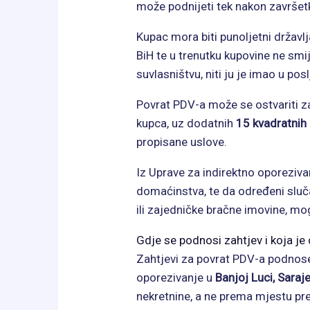
može podnijeti tek nakon završet
Kupac mora biti punoljetni državl
BiH te u trenutku kupovine ne smij
suvlasništvu, niti ju je imao u po
Povrat PDV-a može se ostvariti 
kupca, uz dodatnih
15 kvadratnih
propisane uslove.
Iz Uprave za indirektno oporeziva
domaćinstva, te da određeni sluč
ili zajedničke bračne imovine, mo
Gdje se podnosi zahtjev i koja j
Zahtjevi za povrat PDV-a podnose
oporezivanje u
Banjoj Luci, Saraje
nekretnine, a ne prema mjestu pre