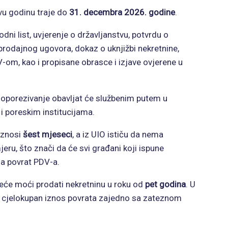
vu godinu traje do
31. decembra 2026. godine
.
odni list, uvjerenje o državljanstvu, potvrdu o
oprodajnog ugovora, dokaz o uknjižbi nekretnine,
-om, kao i propisane obrasce i izjave ovjerene u
o oporezivanje obavljat će službenim putem u
i poreskim institucijama.
iznosi
šest mjeseci
, a iz UIO ističu da nema
ru, što znači da će svi građani koji ispune
na povrat PDV-a.
neće moći prodati nekretninu u roku od
pet godina
. U
ti cjelokupan iznos povrata zajedno sa zateznom