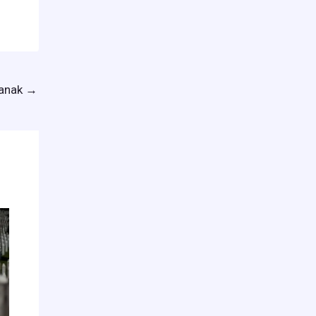
lanak
→