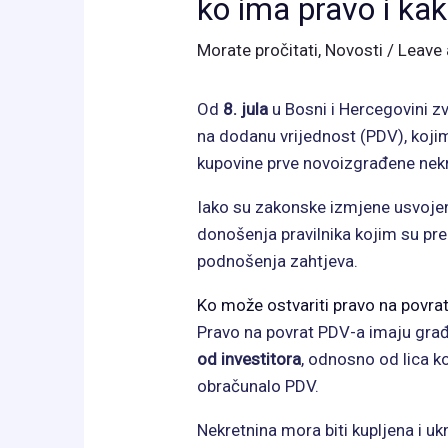
ko ima pravo i kak
Morate pročitati
,
Novosti
/
Leave
Od
8. jula
u Bosni i Hercegovini z
na dodanu vrijednost (PDV), koj
kupovine prve novoizgrađene nekr
Iako su zakonske izmjene usvojen
donošenja pravilnika kojim su pre
podnošenja zahtjeva.
Ko može ostvariti pravo na povra
Pravo na povrat PDV-a imaju građ
od investitora
, odnosno od lica ko
obračunalo PDV.
Nekretnina mora biti kupljena i u