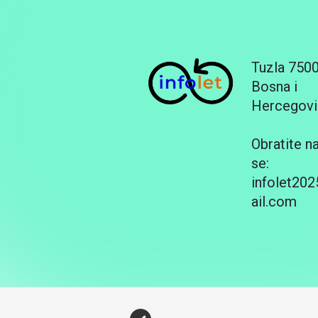
Tuzla 750
Bosna i
Hercegovi
Obratite n
se:
infolet20
ail.com