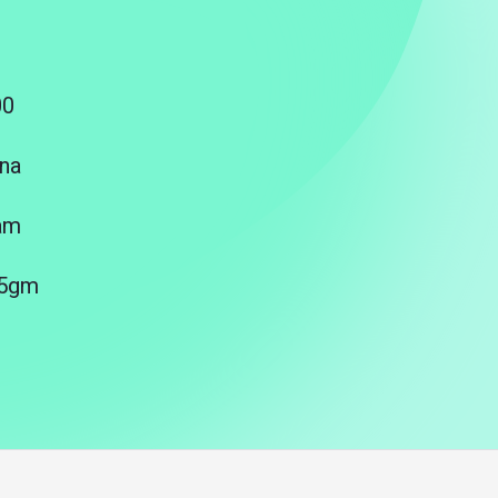
00
na
am
25gm