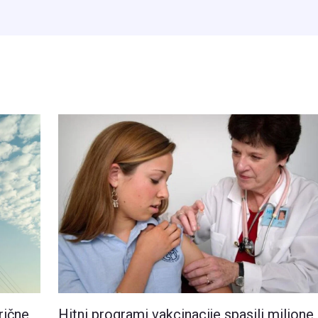
Hitni programi vakcinacije spasili milione
rične