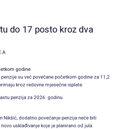
stu do 17 posto kroz dva
E.A
očetkom godine
e penzije su već povećane početkom godine za 11,2
 primaju kroz redovne mjesečne isplate.
rastu penzija za 2026. godinu.
Nikšić, dodatno povećanje penzija neće biti
z novo usklađivanje koje je planirano od jula.