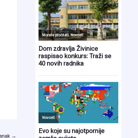
lanak
→