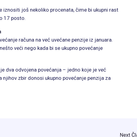
iznositi još nekoliko procenata, čime bi ukupni rast
ko 17 posto.
a
većanje računa na već uvećane penzije iz januara.
i nešto veći nego kada bi se ukupno povećanje
uje dva odvojena povećanja – jedno koje je već
– a njihov zbir donosi ukupno povećanje penzija za
Next Č