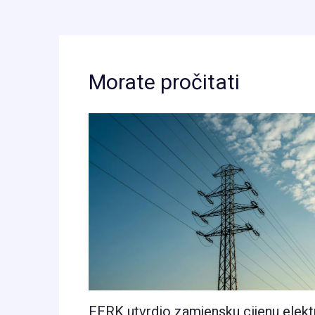
Morate pročitati
FERK utvrdio zamjensku cijenu elekt