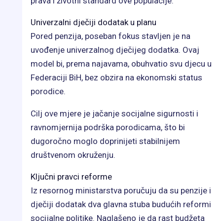
prava i životni standard ove populacije.
Univerzalni dječiji dodatak u planu
Pored penzija, poseban fokus stavljen je na
uvođenje univerzalnog dječijeg dodatka. Ovaj
model bi, prema najavama, obuhvatio svu djecu u
Federaciji BiH, bez obzira na ekonomski status
porodice.
Cilj ove mjere je jačanje socijalne sigurnosti i
ravnomjernija podrška porodicama, što bi
dugoročno moglo doprinijeti stabilnijem
društvenom okruženju.
Ključni pravci reforme
Iz resornog ministarstva poručuju da su penzije i
dječiji dodatak dva glavna stuba budućih reformi
socijalne politike. Naglašeno je da rast budžeta