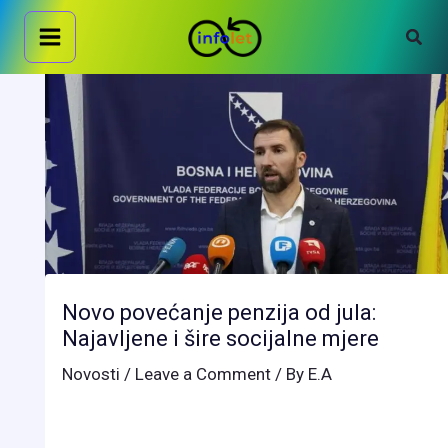
Skip
Sear
to
content
Novo povećanje penzija od jula:
Najavljene i šire socijalne mjere
Novosti
/
Leave a Comment
/ By
E.A