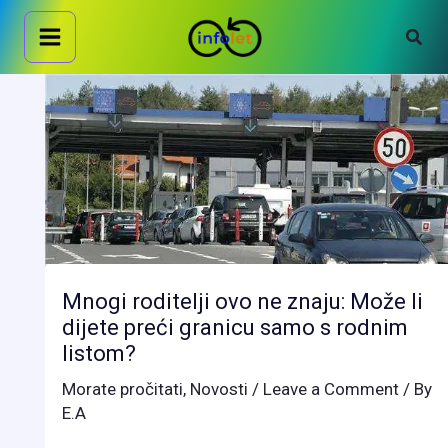
Skip
Sear
to
content
Mnogi roditelji ovo ne znaju: Može li
dijete preći granicu samo s rodnim
listom?
Morate pročitati
,
Novosti
/
Leave a Comment
/ By
E.A