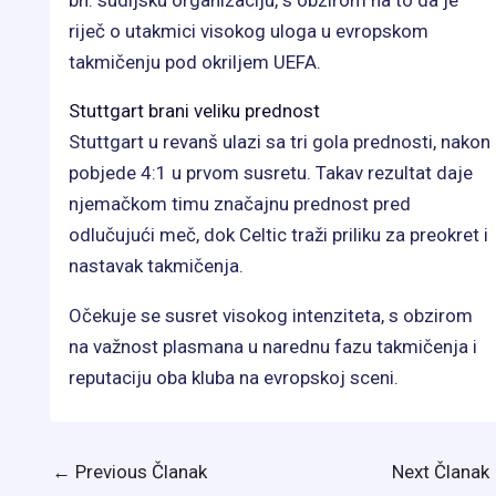
bh. sudijsku organizaciju, s obzirom na to da je
riječ o utakmici visokog uloga u evropskom
takmičenju pod okriljem UEFA.
Stuttgart brani veliku prednost
Stuttgart u revanš ulazi sa tri gola prednosti, nakon
pobjede 4:1 u prvom susretu. Takav rezultat daje
njemačkom timu značajnu prednost pred
odlučujući meč, dok Celtic traži priliku za preokret i
nastavak takmičenja.
Očekuje se susret visokog intenziteta, s obzirom
na važnost plasmana u narednu fazu takmičenja i
reputaciju oba kluba na evropskoj sceni.
←
Previous Članak
Next Članak