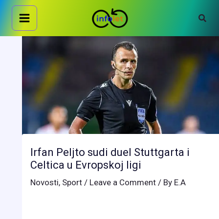
Skip
Sear
to
content
Irfan Peljto sudi duel Stuttgarta i
Celtica u Evropskoj ligi
Novosti
,
Sport
/
Leave a Comment
/ By
E.A