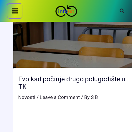
Skip
Sear
to
content
Evo kad počinje drugo polugodište u
TK
Novosti
/
Leave a Comment
/ By
S.B