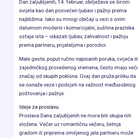
Dan zaljubljenih, 14. februar, obilježava se širom
svijeta kao dan posvećen ljubavi i pažnji prema
najbližima. Iako su mnogi običaji u vezi s ovim
datumom moderni i komercijalni, suština praznika
ostaje ista – iskazati ljubav, zahvalnost i pažnju
prema partneru, prijateljima i porodici.
Male geste, poput ručno napisanih poruka, cvijeća ili
zajedničkog provedenog vremena, često imaju veći
značaj od skupih poklona. Ovaj dan pruža priliku da
se osnaže veze i podsjeti na važnost međusobnog
poštovanja i pažnje.
Ideje za proslavu
Proslava Dana zaljubljenih ne mora biti skupa niti
složena. Večer uz romantičnu večeru, šetnja
gradom ili priprema omiljenog jela partneru može