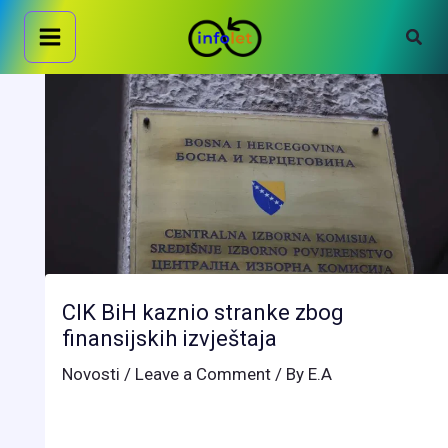
Skip
Sear
to
content
CIK BiH kaznio stranke zbog
finansijskih izvještaja
Novosti
/
Leave a Comment
/ By
E.A