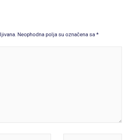
ljivana.
Neophodna polja su označena sa
*
il*
Website