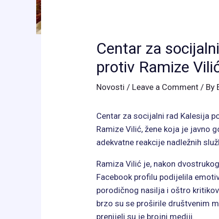
Centar za socijaln
protiv Ramize Vilić
Novosti
/
Leave a Comment
/ By
Centar za socijalni rad Kalesija p
Ramize Vilić, žene koja je javno go
adekvatne reakcije nadležnih služ
Ramiza Vilić je, nakon dvostrukog
Facebook profilu podijelila emotivn
porodičnog nasilja i oštro kritiko
brzo su se proširile društvenim m
prenijeli su je brojni mediji.