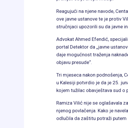
Reagujući na njene navode, Centar
ove javne ustanove te je protiv Vil
stručnjaci upozorili su da javne i
Advokat Ahmed Efendić, specijaliz
portal Detektor da „javne ustanove
daje mogućnost traženja naknade št
objavu presude“.
Tri mjeseca nakon podnošenja, Ce
u Kalesiji potvrdio je da je 25. 
kojem tužilac obavještava sud o 
Ramiza Vilić nije se oglašavala z
njenog povlačenja. Kako je navela,
odlučila da zaštitu potraži putem