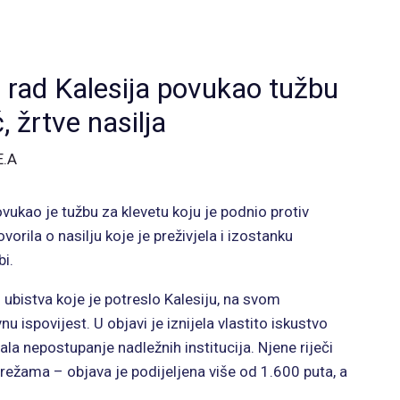
i rad Kalesija povukao tužbu
, žrtve nasilja
E.A
ovukao je tužbu za klevetu koju je podnio protiv
vorila o nasilju koje je preživjela i izostanku
bi.
 ubistva koje je potreslo Kalesiju, na svom
u ispovijest. U objavi je iznijela vlastito iskustvo
vala nepostupanje nadležnih institucija. Njene riječi
režama – objava je podijeljena više od 1.600 puta, a