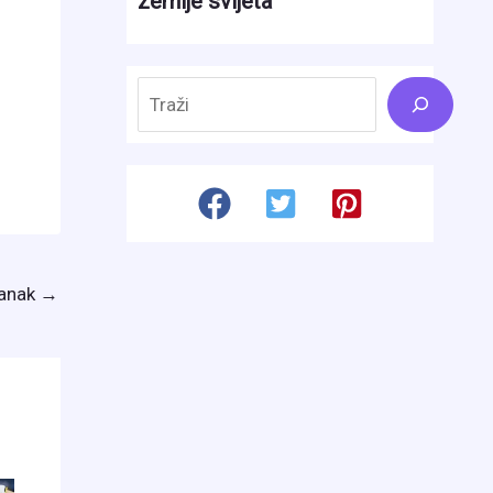
Search
lanak
→