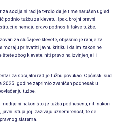
 za socijalni rad je tvrdio da je time narušen ugled
ić podnio tužbu za klevetu. Ipak, brojni pravni
nstitucije nemaju pravo podnositi takve tužbe.
ovan za slučajeve klevete, objasnio je ranije za
 moraju prihvatiti javnu kritiku i da im zakon ne
ete zbog klevete, niti pravo na izvinjenje ili
ntar za socijalni rad je tužbu povukao. Općinski sud
juna 2025. godine zaprimio zvaničan podnesak u
povlačenju tužbe.
a medije ni nakon što je tužba podnesena, niti nakon
 javni istupi joj izazivaju uznemirenost, te se
 pravnog sistema.