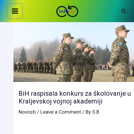
Skip
Sear
to
content
BiH raspisala konkurs za školovanje u
Kraljevskoj vojnoj akademiji
Novosti
/
Leave a Comment
/ By
S.B