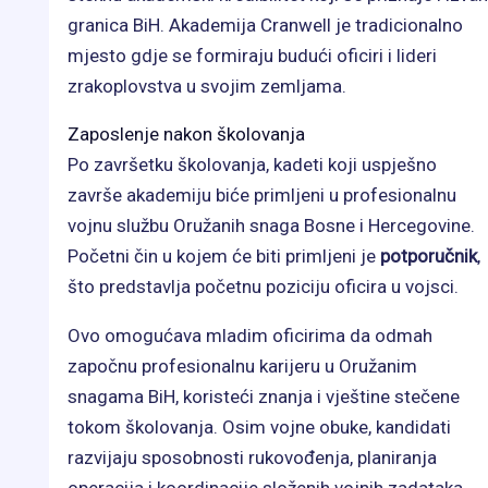
granica BiH. Akademija Cranwell je tradicionalno
mjesto gdje se formiraju budući oficiri i lideri
zrakoplovstva u svojim zemljama.
Zaposlenje nakon školovanja
Po završetku školovanja, kadeti koji uspješno
završe akademiju biće primljeni u profesionalnu
vojnu službu Oružanih snaga Bosne i Hercegovine.
Početni čin u kojem će biti primljeni je
potporučnik
,
što predstavlja početnu poziciju oficira u vojsci.
Ovo omogućava mladim oficirima da odmah
započnu profesionalnu karijeru u Oružanim
snagama BiH, koristeći znanja i vještine stečene
tokom školovanja. Osim vojne obuke, kandidati
razvijaju sposobnosti rukovođenja, planiranja
operacija i koordinacije složenih vojnih zadataka,