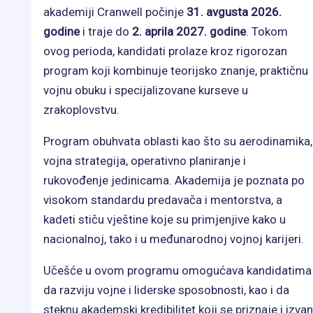
akademiji Cranwell počinje
31. avgusta 2026.
godine
i traje do
2. aprila 2027. godine
. Tokom
ovog perioda, kandidati prolaze kroz rigorozan
program koji kombinuje teorijsko znanje, praktičnu
vojnu obuku i specijalizovane kurseve u
zrakoplovstvu.
Program obuhvata oblasti kao što su aerodinamika,
vojna strategija, operativno planiranje i
rukovođenje jedinicama. Akademija je poznata po
visokom standardu predavača i mentorstva, a
kadeti stiču vještine koje su primjenjive kako u
nacionalnoj, tako i u međunarodnoj vojnoj karijeri.
Učešće u ovom programu omogućava kandidatima
da razviju vojne i liderske sposobnosti, kao i da
steknu akademski kredibilitet koji se priznaje i izvan