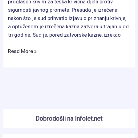
proglašen krivim za teška krivična djela protiv
sigurnosti javnog prometa. Presuda je izrečena
nakon što je sud prihvatio izjavu o priznanju krivnje,
a optuženom je izrečena kazna zatvora u trajanju od
tri godine. Sud je, pored zatvorske kazne, izrekao
Tri
Read More »
godine
zatvora
Vejsilu
Haliloviću
zbog
smrti
pješakinje:
Vožnja
Dobrodošli na Infolet.net
pod
drogom