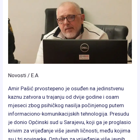
Novosti
/
E.A
Amir Pašić prvostepeno je osuđen na jedinstvenu
kaznu zatvora u trajanju od dvije godine i osam
mjeseci zbog psihičkog nasilja počinjenog putem
informaciono-komunikacijskih tehnologija. Presudu
je donio Općinski sud u Sarajevu, koji ga je proglasio
krivim za vrijeđanje više javnih ličnosti, među kojima
su i tri novinarke. Optužen za vrijeđanje više javnih