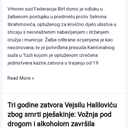
Vrhovni sud Federacije BiH donio je odluku u
žalbenom postupku u predmetu protiv Selmina
Ibrahimovića, optuženog za krivično djelo ubistva u
sticaju s neovlaštenim nabavljanjem i držanjem
oružja i municije. Žalba odbrane ocijenjena je kao
neosnovana, te je potvrđena presuda Kantonalnog
suda u Tuzli kojom je optuženom izrečena
jedinstvena kazna zatvora u trajanju od 19
Vrhovni
Read More »
sud
FBiH
potvrdio
Tri godine zatvora Vejsilu Haliloviću
kaznu
zbog smrti pješakinje: Vožnja pod
od
drogom i alkoholom završila
19