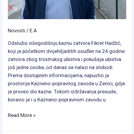
Novosti
/
E.A
Odslužio višegodišnju kaznu zatvora Fikret Hadžić,
koji je početkom dvijehiljaditih osuđen na 24 godine
zatvora zbog trostrukog ubistva i pokušaja ubistva
još jedne osobe, od danas se nalazi na slobodi.
Prema dostupnim informacijama, napustio je
prostorije Kazneno-popravnog zavoda u Zenici, gdje
je proveo dio kazne. Tokom izdržavanja presude,
boravio je i u Kazneno-popravnom zavodu u
Fikret
Read More »
Hadžić
zvani