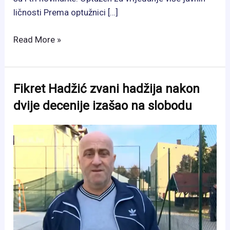
ličnosti Prema optužnici […]
Osuđen
Read More »
Amir
Pašić:
Sud
Fikret Hadžić zvani hadžija nakon
izrekao
dvije decenije izašao na slobodu
zatvorsku
kaznu
zbog
psihičkog
nasilja
putem
interneta