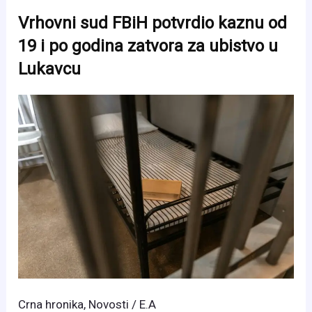
hadžija
Vrhovni sud FBiH potvrdio kaznu od
nakon
19 i po godina zatvora za ubistvo u
dvije
Lukavcu
decenije
izašao
na
slobodu
Crna hronika
,
Novosti
/
E.A