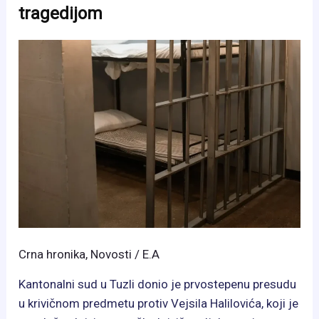
i
tragedijom
po
godina
zatvora
za
ubistvo
u
Lukavcu
Crna hronika
,
Novosti
/
E.A
Kantonalni sud u Tuzli donio je prvostepenu presudu
u krivičnom predmetu protiv Vejsila Halilovića, koji je