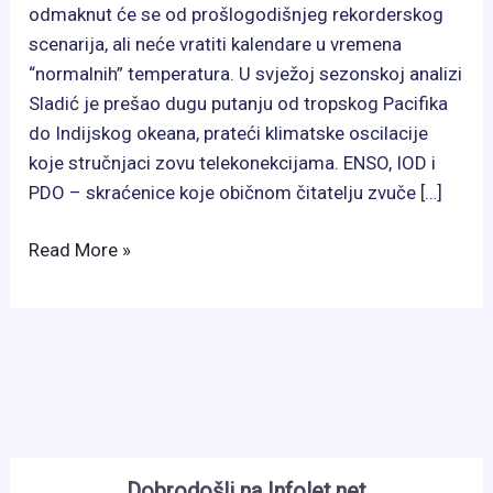
odmaknut će se od prošlogodišnjeg rekorderskog
scenarija, ali neće vratiti kalendare u vremena
“normalnih” temperatura. U svježoj sezonskoj analizi
Sladić je prešao dugu putanju od tropskog Pacifika
do Indijskog okeana, prateći klimatske oscilacije
koje stručnjaci zovu telekonekcijama. ENSO, IOD i
PDO – skraćenice koje običnom čitatelju zvuče […]
Nedim
Read More »
Sladić:
Kakvo
nas
ljeto
čeka
ove
godine
Dobrodošli na Infolet.net