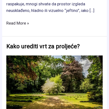
raspakuje, mnogi shvate da prostor izgleda
neusklađeno, hladno ili vizuelno “jeftino”, iako […]
Dizajneri
Read More »
otkrivaju
zašto
dom
Kako urediti vrt za proljeće?
ne
izgleda
skladno