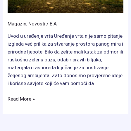
Magazin
,
Novosti
/
E.A
Uvod u uređenje vrta Uređenje vrta nije samo pitanje
izgleda već prilika za stvaranje prostora punog mira i
prirodne ljepote. Bilo da želite mali kutak za odmor ili
raskošnu zelenu oazu, odabir pravih biljaka,
materijala i rasporeda ključan je za postizanje
željenog ambijenta. Zato donosimo provjerene ideje
i korisne savjete koji će vam pomoći da
Kako
Read More »
urediti
vrt
za
proljeće?