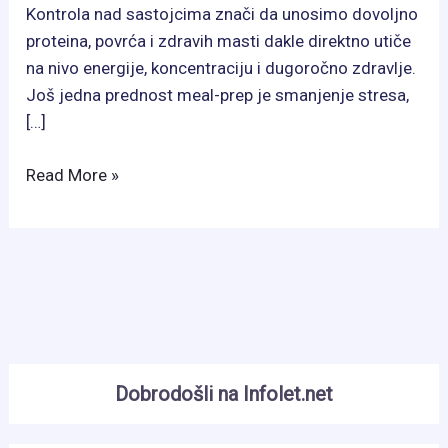
Kontrola nad sastojcima znači da unosimo dovoljno
proteina, povrća i zdravih masti dakle direktno utiče
na nivo energije, koncentraciju i dugoročno zdravlje.
Još jedna prednost meal-prep je smanjenje stresa,
[…]
Meal-
Read More »
prep
za
zaposlene:
praktični
vodič!
Dobrodošli na Infolet.net