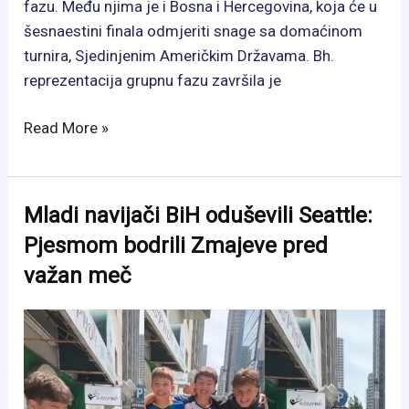
fazu. Među njima je i Bosna i Hercegovina, koja će u
šesnaestini finala odmjeriti snage sa domaćinom
turnira, Sjedinjenim Američkim Državama. Bh.
reprezentacija grupnu fazu završila je
Poznati
Read More »
svi
parovi
nokaut
Mladi navijači BiH oduševili Seattle:
faze?
Pjesmom bodrili Zmajeve pred
Zmajevi
važan meč
saznali
protivnika,
evo
ko
je
već