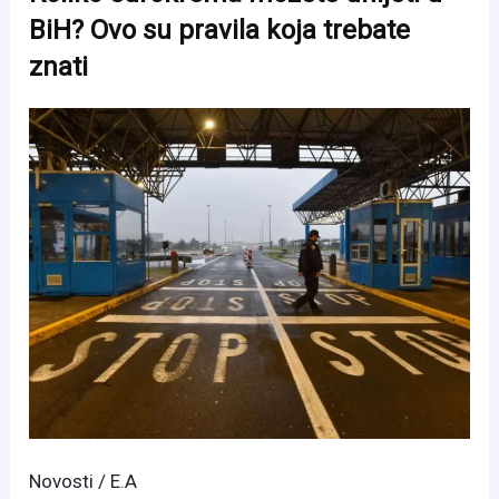
otvorile
BiH? Ovo su pravila koja trebate
više
znati
graničnih
prelaza
za
međunarodni
saobraćaj
Novosti
/
E.A