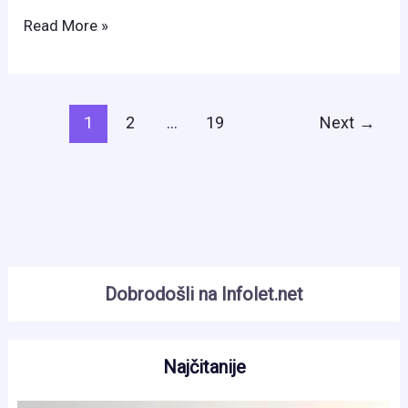
Mladi
Read More »
navijači
BiH
oduševili
1
2
…
19
Next
→
Seattle:
Pjesmom
bodrili
Zmajeve
pred
važan
meč
Dobrodošli na Infolet.net
Najčitanije