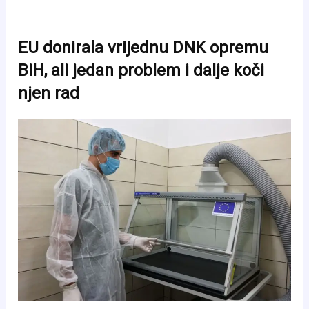
Zmajeva:
Meč
EU donirala vrijednu DNK opremu
BiH
BiH, ali jedan problem i dalje koči
i
njen rad
SAD
ispisao
historiju
televizijskih
prijenosa