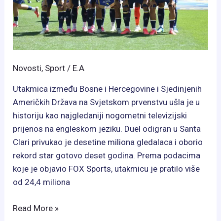
Novosti
,
Sport
/
E.A
Utakmica između Bosne i Hercegovine i Sjedinjenih
Američkih Država na Svjetskom prvenstvu ušla je u
historiju kao najgledaniji nogometni televizijski
prijenos na engleskom jeziku. Duel odigran u Santa
Clari privukao je desetine miliona gledalaca i oborio
rekord star gotovo deset godina. Prema podacima
koje je objavio FOX Sports, utakmicu je pratilo više
od 24,4 miliona
Rekord
Read More »
zbog