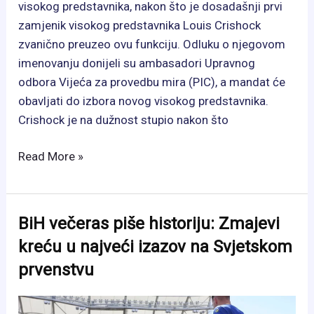
visokog predstavnika, nakon što je dosadašnji prvi
zamjenik visokog predstavnika Louis Crishock
zvanično preuzeo ovu funkciju. Odluku o njegovom
imenovanju donijeli su ambasadori Upravnog
odbora Vijeća za provedbu mira (PIC), a mandat će
obavljati do izbora novog visokog predstavnika.
Crishock je na dužnost stupio nakon što
Novi
Read More »
visoki
predstavnik
preuzeo
BiH večeras piše historiju: Zmajevi
dužnost:
kreću u najveći izazov na Svjetskom
PIC
prvenstvu
imenovao
privremeno
rješenje