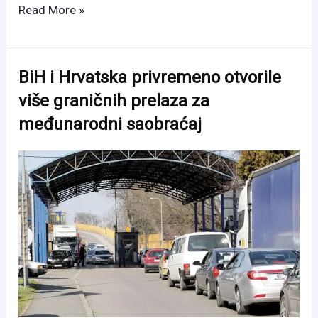
BiH-
Read More »
SAD:
Poznato
ko
BiH i Hrvatska privremeno otvorile
će
više graničnih prelaza za
suditi
međunarodni saobraćaj
Zmajevima
u
meču
odluke