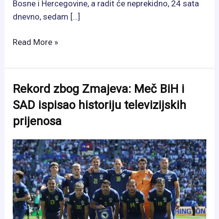
Bosne i Hercegovine, a radit će neprekidno, 24 sata
dnevno, sedam […]
Velika
Read More »
promjena
u
BiH
Rekord zbog Zmajeva: Meč BiH i
od
SAD ispisao historiju televizijskih
danas:
prijenosa
Novac
će
stizati
na
račun
za
nekoliko
sekundi