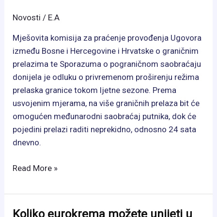
Novosti
/
E.A
Mješovita komisija za praćenje provođenja Ugovora
između Bosne i Hercegovine i Hrvatske o graničnim
prelazima te Sporazuma o pograničnom saobraćaju
donijela je odluku o privremenom proširenju režima
prelaska granice tokom ljetne sezone. Prema
usvojenim mjerama, na više graničnih prelaza bit će
omogućen međunarodni saobraćaj putnika, dok će
pojedini prelazi raditi neprekidno, odnosno 24 sata
dnevno.
BiH
Read More »
i
Hrvatska
privremeno
Koliko eurokrema možete unijeti u