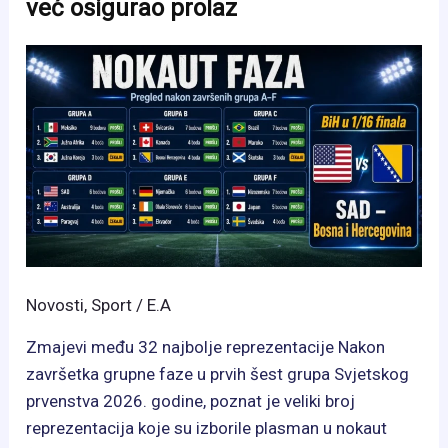
već osigurao prolaz
Ovo
su
pravila
koja
trebate
znati
Novosti
,
Sport
/
E.A
Zmajevi među 32 najbolje reprezentacije Nakon
završetka grupne faze u prvih šest grupa Svjetskog
prvenstva 2026. godine, poznat je veliki broj
reprezentacija koje su izborile plasman u nokaut