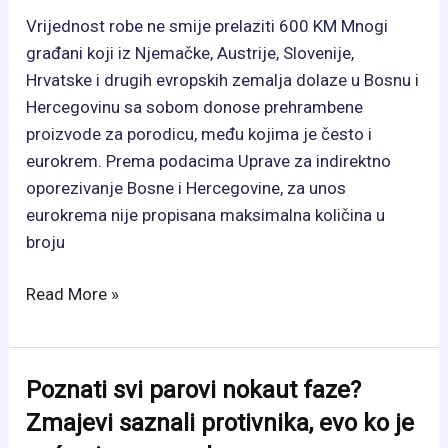
Vrijednost robe ne smije prelaziti 600 KM Mnogi
građani koji iz Njemačke, Austrije, Slovenije,
Hrvatske i drugih evropskih zemalja dolaze u Bosnu i
Hercegovinu sa sobom donose prehrambene
proizvode za porodicu, među kojima je često i
eurokrem. Prema podacima Uprave za indirektno
oporezivanje Bosne i Hercegovine, za unos
eurokrema nije propisana maksimalna količina u
broju
Koliko
Read More »
eurokrema
možete
unijeti
Poznati svi parovi nokaut faze?
u
Zmajevi saznali protivnika, evo ko je
BiH?