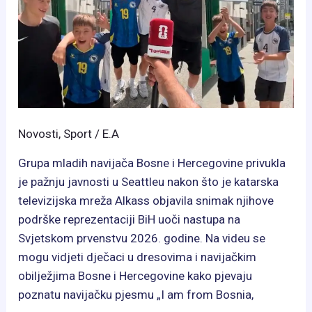
osigurao
prolaz
Novosti
,
Sport
/
E.A
Grupa mladih navijača Bosne i Hercegovine privukla
je pažnju javnosti u Seattleu nakon što je katarska
televizijska mreža Alkass objavila snimak njihove
podrške reprezentaciji BiH uoči nastupa na
Svjetskom prvenstvu 2026. godine. Na videu se
mogu vidjeti dječaci u dresovima i navijačkim
obilježjima Bosne i Hercegovine kako pjevaju
poznatu navijačku pjesmu „I am from Bosnia,