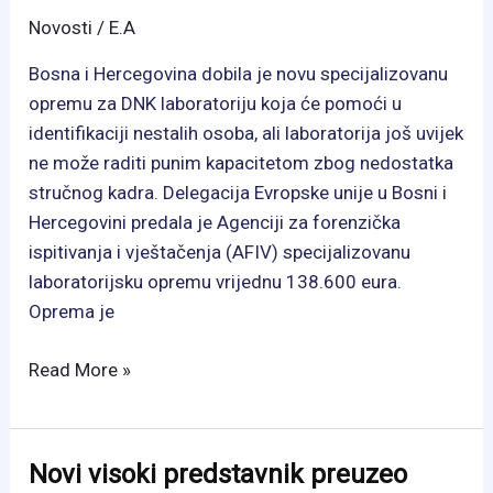
Novosti
/
E.A
Bosna i Hercegovina dobila je novu specijalizovanu
opremu za DNK laboratoriju koja će pomoći u
identifikaciji nestalih osoba, ali laboratorija još uvijek
ne može raditi punim kapacitetom zbog nedostatka
stručnog kadra. Delegacija Evropske unije u Bosni i
Hercegovini predala je Agenciji za forenzička
ispitivanja i vještačenja (AFIV) specijalizovanu
laboratorijsku opremu vrijednu 138.600 eura.
Oprema je
EU
Read More »
donirala
vrijednu
DNK
Novi visoki predstavnik preuzeo
opremu