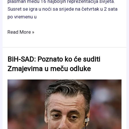
plasman među 16 najboljih reprezentacija svijeta.
Susret se igra u noći sa srijede na četvrtak u 2 sata
po vremenu u
BiH
Read More »
večeras
piše
historiju:
BiH-SAD: Poznato ko će suditi
Zmajevi
Zmajevima u meču odluke
kreću
u
najveći
izazov
na
Svjetskom
prvenstvu