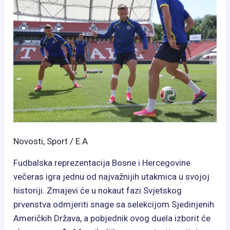
za
BiH
Novosti
,
Sport
/
E.A
Fudbalska reprezentacija Bosne i Hercegovine
večeras igra jednu od najvažnijih utakmica u svojoj
historiji. Zmajevi će u nokaut fazi Svjetskog
prvenstva odmjeriti snage sa selekcijom Sjedinjenih
Američkih Država, a pobjednik ovog duela izborit će